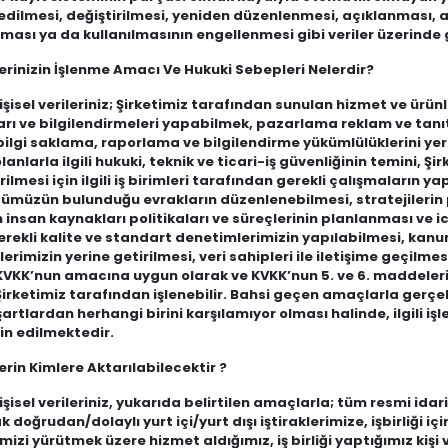
ilmesi, değiştirilmesi, yeniden düzenlenmesi, açıklanması, akt
ılması ya da kullanılmasının engellenmesi gibi veriler üzerinde g
ilerinizin İşlenme Amacı Ve Hukuki Sebepleri Nelerdir?
şisel verileriniz; Şirketimiz tarafından sunulan hizmet ve ürün
ı ve bilgilendirmeleri yapabilmek, pazarlama reklam ve tanıtı
ilgi saklama, raporlama ve bilgilendirme yükümlülüklerini yerine
lanlarla ilgili hukuki, teknik ve ticari-iş güvenliğinin temini, Ş
rilmesi için ilgili iş birimleri tarafından gerekli çalışmaların 
müzün bulunduğu evrakların düzenlenebilmesi, stratejilerin p
n insan kaynakları politikaları ve süreçlerinin planlanması ve 
erekli kalite ve standart denetimlerimizin yapılabilmesi, kanun
erimizin yerine getirilmesi, veri sahipleri ile iletişime geçil
VKK’nun amacına uygun olarak ve KVKK’nun 5. ve 6. maddelerinde
Şirketimiz tarafından işlenebilir. Bahsi geçen amaçlarla gerçe
artlardan herhangi birini karşılamıyor olması halinde, ilgili işl
in edilmektedir.
lerin Kimlere Aktarılabilecektir ?
şisel verileriniz, yukarıda belirtilen amaçlarla; tüm resmi idar
k doğrudan/dolaylı yurt içi/yurt dışı iştiraklerimize, işbirliği iç
imizi yürütmek üzere hizmet aldığımız, iş birliği yaptığımız kiş