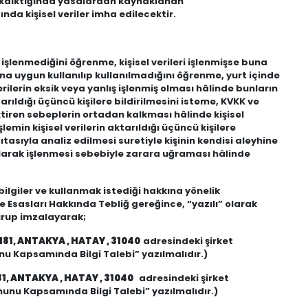
n kalktığında yasalardan kaynaklanan
da kişisel veriler imha edilecektir.
p işlenmediğini öğrenme, kişisel verileri işlenmişse buna
cına uygun kullanılıp kullanılmadığını öğrenme, yurt içinde
 verilerin eksik veya yanlış işlenmiş olması hâlinde bunların
rıldığı üçüncü kişilere bildirilmesini isteme, KVKK ve
tiren sebeplerin ortadan kalkması hâlinde kişisel
emin kişisel verilerin aktarıldığı üçüncü kişilere
tasıyla analiz edilmesi suretiyle kişinin kendisi aleyhine
 olarak işlenmesi sebebiyle zarara uğraması hâlinde
i bilgiler ve kullanmak istediği hakkına yönelik
e Esasları Hakkında Tebliğ gereğince, “yazılı” olarak
urup imzalayarak;
181, ANTAKYA , HATAY , 31040
adresindeki şirket
nu Kapsamında Bilgi Talebi” yazılmalıdır.)
81, ANTAKYA , HATAY , 31040
adresindeki şirket
nunu Kapsamında Bilgi Talebi” yazılmalıdır.)