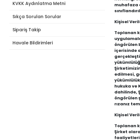
KVKK Aydınlatma Metni
muhafaza ed
sınıflandır
Sıkça Sorulan Sorular
Kişisel Ver
Sipariş Takip
Toplanan ki
uygulamalar
Havale Bildirimleri
öngörülen b
içerisinde o
gerçekleşti
yükümlülüğü
Şirketimizi
edilmesi, g
yükümlülükl
hukuka ve K
dahilinde, 
öngörülen ş
rızanız tem
Kişisel Veri
Toplanan ki
Şirket olara
faaliyetler