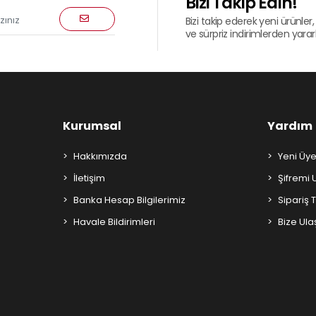
Bizi Takip Edin!
Bizi takip ederek yeni ürünler, 
ve sürpriz indirimlerden yararla
Kurumsal
Yardım
Hakkımızda
Yeni Üye
İletişim
Şifremi
Banka Hesap Bilgilerimiz
Sipariş 
Havale Bildirimleri
Bize Ula