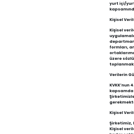
yurt içi/yur
kapsamında
Kişisel Ver
Kişisel ver
uygulamalar
departmanı 
formları, a
ortaklarımı
üzere sözlü
toplanmakt
Verilerin G
KVKK’nun 4.
kapsamda Şi
Şirketimizl
gerekmekte
Kişisel Ver
Şirketimiz,
Kişisel ver