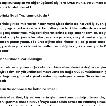
t dışı kuruluşlar ve diğer üçüncü kişilere KVKK’nun 8. ve 9. madd
 aktarılabilecektir.
ileriniz Nasıl Toplanmaktadır?
ileriniz Şirketimiz tarafından veya Şirketimiz adına veri işleyen
, çağrı merkezi ve fiziki kanallar gibi farklı kanallarda icra 
çalışanlarımız, müşteri ziyaretlerinde toplanan formlar, başvu
nketler, iş başvuru formları, iş sözleşmeleri, sosyal medya uy
zdan gelen yazılı, sözlü ve dijital bildirimler, dijital pazarla
, yazılı veya elektronik kanallar aracılığı ile açık rızanız ya 
adır.
üncel Olması Zorunluluğu;
 maddesi uyarınca Şirketimizin kişisel verilerinizi doğru ve 
rketimizin yürürlükteki mevzuattan doğan yükümlülüklerini yeri
e doğru ve güncel kişisel verilerini paylaşması veya Şirketimize 
dir.
ilerin Saklanması Ve İmha Edilmesi;
 kişisel verileri, kişisel verilerin işlenmesi amacı doğrultusund
iler, işlenme amacının ve/veya sebebinin ortadan kalkmış olma