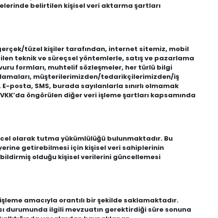
elerinde belirtilen kişisel veri aktarma şartları
 gerçek/tüzel kişiler tarafından, internet sitemiz, mobil
edilen teknik ve süreçsel yöntemlerle, satış ve pazarlama
ru formları, muhtelif sözleşmeler, her türlü bilgi
gulamaları, müşterilerimizden/tedarikçilerimizden/iş
ma, E-posta, SMS, burada sayılanlarla sınırlı olmamak
da KVKK’da öngörülen diğer veri işleme şartları kapsamında
güncel olarak tutma yükümlülüğü bulunmaktadır. Bu
ne getirebilmesi için kişisel veri sahiplerinin
bildirmiş olduğu kişisel verilerini güncellemesi
a, işleme amacıyla orantılı bir şekilde saklamaktadır.
sı durumunda ilgili mevzuatın gerektirdiği süre sonuna