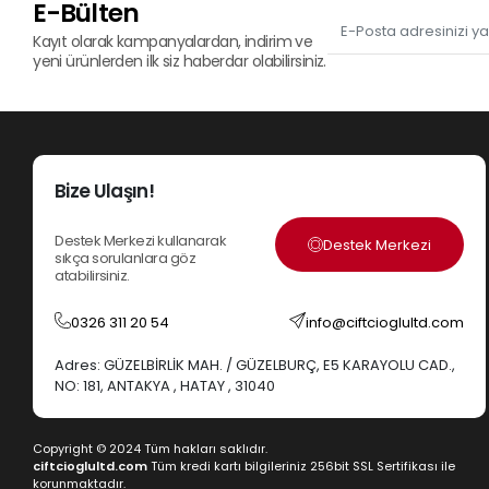
E-Bülten
Kayıt olarak kampanyalardan, indirim ve
yeni ürünlerden ilk siz haberdar olabilirsiniz.
Bize Ulaşın!
Destek Merkezi kullanarak
Destek Merkezi
sıkça sorulanlara göz
atabilirsiniz.
0326 311 20 54
info@ciftcioglultd.com
Adres: GÜZELBİRLİK MAH. / GÜZELBURÇ, E5 KARAYOLU CAD.,
NO: 181, ANTAKYA , HATAY , 31040
Copyright © 2024 Tüm hakları saklıdır.
ciftcioglultd.com
Tüm kredi kartı bilgileriniz 256bit SSL Sertifikası ile
korunmaktadır.