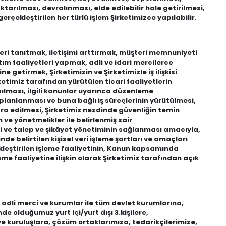
arılması, devralınması, elde edilebilir hale getirilmesi,
erçekleştirilen her türlü işlem Şirketimizce yapılabilir.
leri tanıtmak, iletişimi arttırmak, müşteri memnuniyeti
m faaliyetleri yapmak, adli ve idari mercilerce
 getirmek, Şirketimizin ve Şirketimizle iş ilişkisi
irketimiz tarafından yürütülen ticari faaliyetlerin
yapılması, ilgili kanunlar uyarınca düzenleme
lanlanması ve buna bağlı iş süreçlerinin yürütülmesi,
icra edilmesi, Şirketimiz nezdinde güvenliğin temin
 ve yönetmelikler ile belirlenmiş sair
mesi ve talep ve şikâyet yönetiminin sağlanması amacıyla,
 belirtilen kişisel veri işleme şartları ve amaçları
kleştirilen işleme faaliyetinin, Kanun kapsamında
eme faaliyetine ilişkin olarak Şirketimiz tarafından açık
i adli merci ve kurumlar ile tüm devlet kurumlarına,
inde olduğumuz yurt içi/yurt dışı 3.kişilere,
i ve kuruluşlara, çözüm ortaklarımıza, tedarikçilerimize,