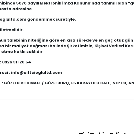
ibince 5070 Sayılı Elektronik İmza Kanunu’nda tanımlı olan “gü
 posta adresine
ioglultd.com
gönderilmek suretiyle,
iletmelidir.
n talebinin niteliğine göre en kısa sürede ve en geç otuz gün 
a bir maliyet doğması halinde Şirketimizin, Kişisel Verileri 
 etme hakkı saklıdır
:
0326 311 20 54
esi :
info@ciftcioglultd.com
:
GÜZELBİRLİK MAH. / GÜZELBURÇ, E5 KARAYOLU CAD., NO: 181, A