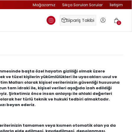
Mağazamız
Sıkça Sorulan Sorular
İletişim
Sipariş Takibi
0
şlenmesinde başta özel hayatın gizliliği olmak üzere
ek ve tüzel kişilerin yükümlülükleri ile uyacakları usul ve
etim Malları
olarak kişisel verilerinizin güvenliği hususuna
am idraki ile, kişisel verileri aşağıda izah edildiği
z. Şirketimiz önce insan anlayışı ile ahlaki değerleri
olarak her türlü teknik ve hukuki tedbiri almaktadır.
mızı beyan ederiz.
l verilerinizin tamamen veya kısmen otomatik olan ya da
ollarla elde edilmesi, kaydedilmesi, depolanması,