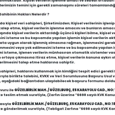
anmaktadır. Kişisel verilerin işlenme amacı ve sebebi ortada
erimizin temini için gerekli zamanaşımı süreleri tamamlandığın
 Sahibinin Hakları Nelerdir ?
 kişisel veri sahipleri, Şirketimizden; Kişisel verilerinin işleni
gi talep etme, kişisel verilerin işlenme amacını ve bunların ama
şında kişisel verilerin aktarıldığı üçüncü kişileri bilme, kişisel
ini isteme ve bu kapsamda yapılan işlemin kişisel verilerin akta
uata uygun olarak işlenmiş olmasına rağmen, işlenmesini gerek
ilinmesini veya yok edilmesini isteme ve bu kapsamda yapılan işl
ini isteme, işlenen verilerin münhasıran otomatik sistemler vası
 ortaya çıkmasına itiraz etme, kişisel verilerin kanuna aykırı
erilmesini talep etme haklarına sahiptir.
 sahipleri, haklarını kullanmak için kimliğini tespit edici gerekl
ıyla birlikte talebini, KVKK ve Veri Sorumlusuna Başvuru Usul v
e, aşağıdaki bağlantıdan ulaşılabilecek başvuru formunu dold
vuru ile
GÜZELBİRLİK MAH. / GÜZELBURÇ, E5 KARAYOLU CAD., NO: 
 teslim etmek suretiyle, (Zarfın üzerine “6698 sayılı KVK Kanu
tasıyla
GÜZELBİRLİK MAH. / GÜZELBURÇ, E5 KARAYOLU CAD., NO: 1
 gönderilmek suretiyle, (Tebligat Zarfına “6698 sayılı KVK Ka