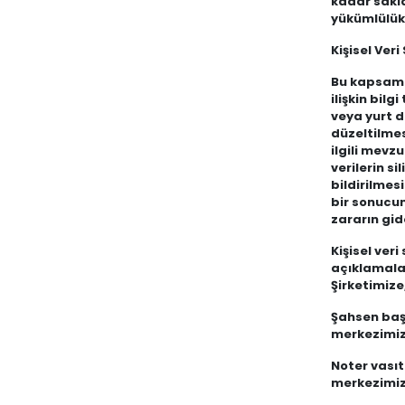
kadar sakl
yükümlülükl
Kişisel Veri
Bu kapsamda
ilişkin bil
veya yurt dı
düzeltilmes
ilgili mevz
verilerin s
bildirilmes
bir sonucun
zararın gid
Kişisel veri
açıklamalar
Şirketimiz
Şahsen baş
merkezimize
Noter vası
merkezimize