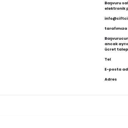
Başvuru sah
elektronik
info@ciftc
tarafımıza 
Başvurucunu
ancak ayrıc
ücret talep
Tel 
E-posta adr
Adres 