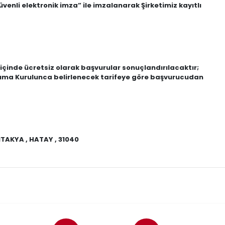
venli elektronik imza” ile imzalanarak Şirketimiz kayıtlı
içinde ücretsiz olarak başvurular sonuçlandırılacaktır;
Koruma Kurulunca belirlenecek tarifeye göre başvurucudan
NTAKYA , HATAY , 31040