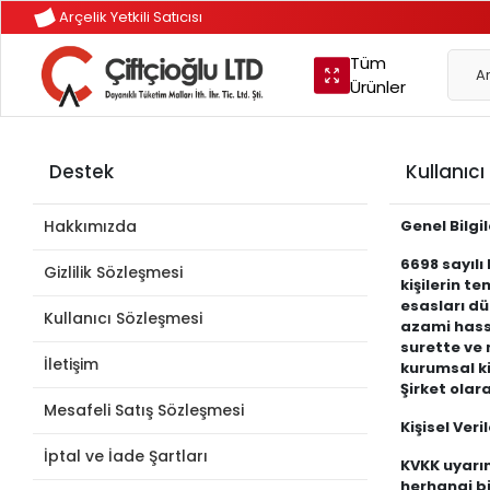
Arçelik Yetkili Satıcısı
Tüm
Ürünler
Destek
Kullanıc
Hakkımızda
Genel Bilgi
6698 sayılı
Gizlilik Sözleşmesi
kişilerin te
esasları dü
Kullanıcı Sözleşmesi
azami hassa
surette ve 
İletişim
kurumsal ki
Şirket olar
Mesafeli Satış Sözleşmesi
Kişisel Veri
İptal ve İade Şartları
KVKK uyarın
herhangi bi