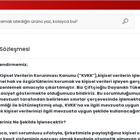
ı Sözleşmesi
lendirmemiz;
 Kişisel Verilerin Korunması Kanunu (“KVKK”),kişisel verilerin i
mel hak ve özgürlüklerini korumak ve kişisel verileri işleyen gerç
zenlemek amacıyla çıkartılmıştır. Biz
Çiftçioğlu Dayanıklı Tük
siyet göstermekte olduğumuzu bildiririz. Bu sorumluluğumuzun t
mevzuat tarafından belirlenen sınırlar çerçevesinde işlemekteyi
mliği ile bütünleştirmiş olup, KVKK’na ve ilgili mevzuata uygun 
ak kişisel verilerinizi ilgili mevzuata uygun şekilde kullanacağı
leriniz Ne Şekilde İşlenecektir?
ca, veri sorumlusu sıfatıyla, Şirketimizle paylaştığınız kişise
r kayıt sisteminin parçası olmak kaydıyla otomatik olmayan y